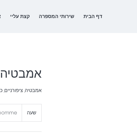
דף הבית
שירותי המספרה
קצת עליי
צ
אמבטיה ו
אמבטיה, ציפורניים, כ
שעה
ש
Groomme צמוד לביג 
ע